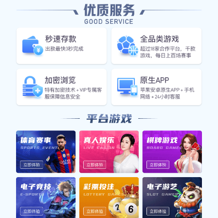
中屡次夺冠，积累了丰富的经验。在这些年的发展中，南京
队逐渐形成了自己的特色与风格，为后续的发展奠定了坚实
基础。
随着时代的变迁，南京羽毛球队也不断吸收新鲜血液，引入
先进理念与训练方法，使得整体实力显著提升。近年来，通
过科学化训练与专业指导，队伍里的年轻选手逐渐崭露头
角，与老将们形成良性的共生关系。这种传承与创新相结合
的发展模式，使得南京羽毛球队始终保持竞争力。
此外，南京市政府对体育事业的大力支持，也为这支队伍提
供了更好的发展环境。从设施建设到资金投入，各方面都助
推着南京羽毛球的发展。正是在这样的背景下，球队才能在
国际舞台上展现出非凡的实力。
2、现阶段技术水平
当前，南京羽毛球队无论是在单打还是双打项目上，都展现