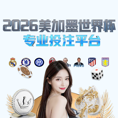
新闻视角
首页
Contact Us
南京羽毛球队以59分领跑世界杯积分榜展现强劲