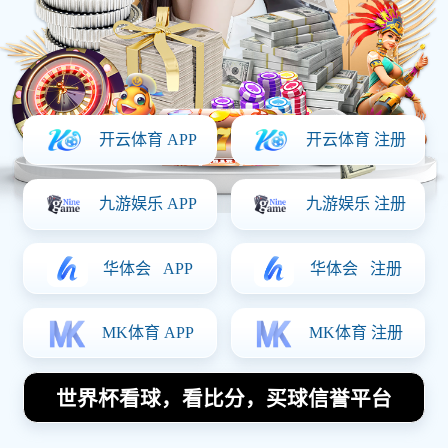
实力
Posted On:
2025-11-30
南京羽毛球队在本届世界杯羽毛球赛事中表现出色，以59分
领跑积分榜，展现了强劲的实力。这一成绩不仅是球队努力
训练的结果，也是教练团队战术安排和队员们默契配合的体
现。文章将从四个方面深入分析南京羽毛球队的强大，包括
球队的历史背景、现阶段技术水平、团队合作精神以及未来
发展潜力。通过这些分析，我们可以更好地理解为何南京羽
毛球队能够在国际赛场上脱颖而出，并期待他们在未来赛事
中的表现。
1、球队历史背景
南京羽毛球队拥有悠久的历史和辉煌的战绩，成立以来不断
培养优秀运动员，为国家和地方羽毛球事业做出了重要贡
献。作为中国顶级羽毛球俱乐部之一，南京队在国内外比赛